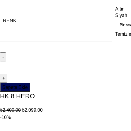
Altın
Siyah
RENK
Temizl
Sepete Ekle
HK 8 HERO
₺
2.400,00
₺
2.099,00
-10%