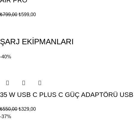
AIR PRO
₺
799,00
₺
599,00
ŞARJ EKİPMANLARI
-40%
35 W USB C PLUS C GÜÇ ADAPTÖRÜ USB
₺
550,00
₺
329,00
-37%