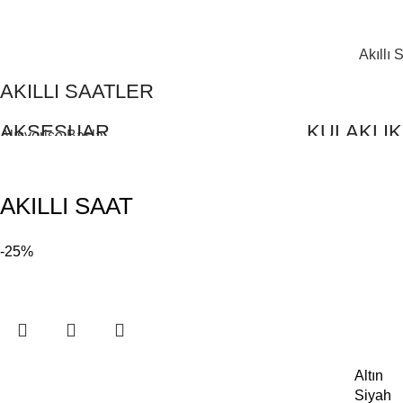
000 ₺ ve ÜZERİ ALIŞVERİŞLERİNİZDE KARGO BEDAVA
Akıllı 
AKILLI SAATLER
AKSESUAR
KULAKLI
Alışverişe Başla
Alışverişe Başla
Alışverişe Baş
AKILLI SAAT
-25%
Altın
Siyah