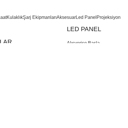
Saat
Kulaklık
Şarj Ekipmanları
Aksesuar
Led Panel
Projeksiyon
LED PANEL
KLAR
Alışverişe Başla
la