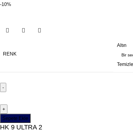
-10%
Altın
RENK
Temizl
Sepete Ekle
HK 9 ULTRA 2