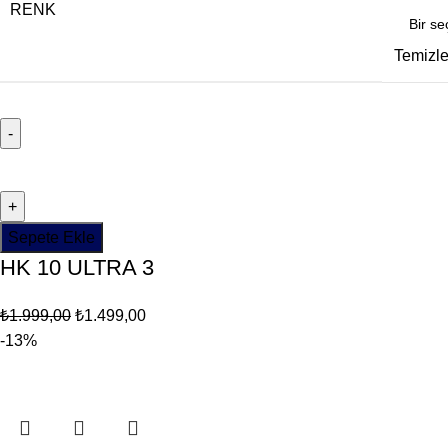
RENK
Temizl
Sepete Ekle
HK 10 ULTRA 3
₺
1.999,00
₺
1.499,00
-13%