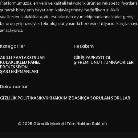
Platformumuzda, en yeni ve kaliteli teknolojik ürünleri rekabetçi fiyatlarla
sunarak bireylerin hayatlarını kolaylaştırmayı hedefliyoruz. Akıllı
saatlerden kulaklıklara, aksesuarlardan oyun ekipmanlarına kadar geniş
bir ürün yelpazesiyle, teknoloji dünyasında herkesin ihtiyacını karşılamayı
amaçlıyoruz.
Kategoriler
Hesabım
AKILLI SAAT
AKSESUAR
GIRIŞ YAP
KAYIT OL
KULAKLIK
LED PANEL
ŞIFREMI UNUTTUM
FAVORILER
PROJEKSIYON
ŞARJ EKIPMANLARI
Dökümanlar
GIZLILIK POLITIKASI
KVKK
HAKKIMIZDA
SIKÇA SORULAN SORULAR
© 2025 Gümrük Marketi Tüm Hakları Saklıdır.