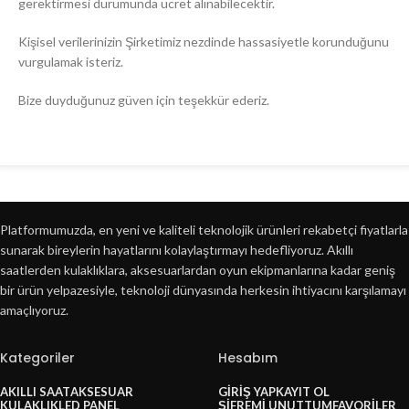
gerektirmesi durumunda ücret alınabilecektir.
Kişisel verilerinizin Şirketimiz nezdinde hassasiyetle korunduğunu
vurgulamak isteriz.
Bize duyduğunuz güven için teşekkür ederiz.
Platformumuzda, en yeni ve kaliteli teknolojik ürünleri rekabetçi fiyatlarla
sunarak bireylerin hayatlarını kolaylaştırmayı hedefliyoruz. Akıllı
saatlerden kulaklıklara, aksesuarlardan oyun ekipmanlarına kadar geniş
bir ürün yelpazesiyle, teknoloji dünyasında herkesin ihtiyacını karşılamayı
amaçlıyoruz.
Kategoriler
Hesabım
AKILLI SAAT
AKSESUAR
GIRIŞ YAP
KAYIT OL
KULAKLIK
LED PANEL
ŞIFREMI UNUTTUM
FAVORILER