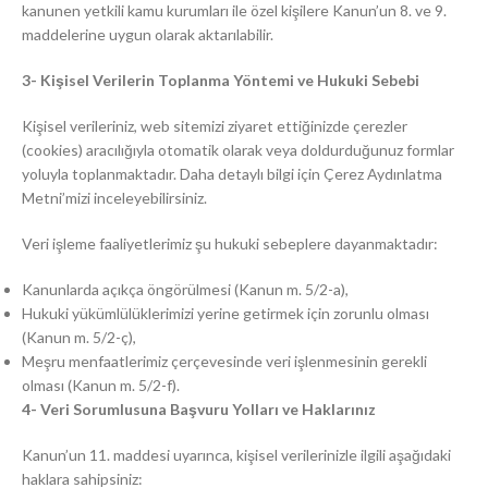
kanunen yetkili kamu kurumları ile özel kişilere Kanun’un 8. ve 9.
maddelerine uygun olarak aktarılabilir.
3- Kişisel Verilerin Toplanma Yöntemi ve Hukuki Sebebi
Kişisel verileriniz, web sitemizi ziyaret ettiğinizde çerezler
(cookies) aracılığıyla otomatik olarak veya doldurduğunuz formlar
yoluyla toplanmaktadır. Daha detaylı bilgi için Çerez Aydınlatma
Metni’mizi inceleyebilirsiniz.
Veri işleme faaliyetlerimiz şu hukuki sebeplere dayanmaktadır:
Kanunlarda açıkça öngörülmesi (Kanun m. 5/2-a),
Hukuki yükümlülüklerimizi yerine getirmek için zorunlu olması
(Kanun m. 5/2-ç),
Meşru menfaatlerimiz çerçevesinde veri işlenmesinin gerekli
olması (Kanun m. 5/2-f).
4- Veri Sorumlusuna Başvuru Yolları ve Haklarınız
Kanun’un 11. maddesi uyarınca, kişisel verilerinizle ilgili aşağıdaki
haklara sahipsiniz: