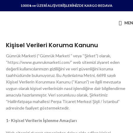
1000 ₺ ve ÜZERİ ALIŞVERİŞLERİNİZDE KARGO BEDAVA
ME
Kişisel Verileri Koruma Kanunu
Gümrük Marketi (“Gümrük Marketi ” veya “Şirket”) olarak,
“https://www.gumrukmarketi.com/” web sitemizi ziyaret eden
değerli kullanıcılarımızın gizliliğini ve veri güvenliğini koruma
taahhüdünde bulunuyoruz. Bu Aydınlatma Metni, 6698 sayılı
Kişisel Verilerin Korunması Kanunu (“Kanun”) ve ilgili mevzuata
uygun olarak kişisel verilerinizin nasıl işlendiğine dair bilgilendirme
amacıyla hazırlanmıştır. Veri sorumlusu olarak, Şirketimiz
“
Halilrıfatpaşa mahallesi Perpa Ticaret Merkezi Şişli / İstanbul
”
adresinde faaliyet göstermektedir.
1- Kişisel Verilerin İşlenme Amaçları
Web sitemizi ziyaret etmenizden dolayı elde edilen kişisel