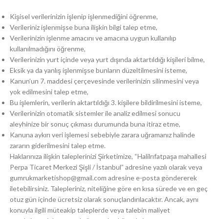
Kişisel verilerinizin işlenip işlenmediğini öğrenme,
Verileriniz işlenmişse buna ilişkin bilgi talep etme,
Verilerinizin işlenme amacını ve amacına uygun kullanılıp
kullanılmadığını öğrenme,
Verilerinizin yurt içinde veya yurt dışında aktartıldığı kişileri bilme,
Eksik ya da yanlış işlenmişse bunların düzeltilmesini isteme,
Kanun’un 7. maddesi çerçevesinde verilerinizin silinmesini veya
yok edilmesini talep etme,
Bu işlemlerin, verilerin aktartıldığı 3. kişilere bildirilmesini isteme,
Verilerinizin otomatik sistemler ile analiz edilmesi sonucu
aleyhinize bir sonuç çıkması durumunda buna itiraz etme,
Kanuna aykırı veri işlemesi sebebiyle zarara uğramanız halinde
zararın giderilmesini talep etme.
Haklarınıza ilişkin taleplerinizi Şirketimize, “
Halilrıfatpaşa mahallesi
Perpa Ticaret Merkezi Şişli / İstanbul
” adresine yazılı olarak veya
gumrukmarketishop@gmail.com
adresine e-posta göndererek
iletebilirsiniz. Talepleriniz, niteliğine göre en kısa sürede ve en geç
otuz gün içinde ücretsiz olarak sonuçlandırılacaktır. Ancak, aynı
konuyla ilgili müteakip taleplerde veya talebin maliyet