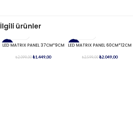
İlgili ürünler
LED MATRIX PANEL 37CM*9CM
LED MATRIX PANEL 60CM*12CM
-31%
-21%
₺
1.449,00
₺
2.049,00
₺
2.099,00
₺
2.599,00