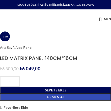
1000 ₺ ve ÜZERİ ALIŞVERİŞLERİNİZDE KARGO BEDAVA
ME
-11%
Ana Sayfa
Led Panel
LED MATRIX PANEL 140CM*16CM
₺
6.049,00
₺
6.800,00
SEPETE EKLE
HEMEN AL
Favorilere Ekle