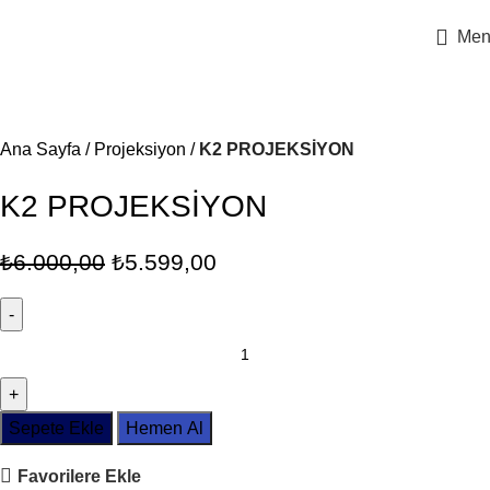
1000 ₺ ve ÜZERİ ALIŞVERİŞLERİNİZDE KARGO BEDAVA
Men
-7%
Ana Sayfa
Projeksiyon
K2 PROJEKSİYON
K2 PROJEKSİYON
₺
6.000,00
₺
5.599,00
Sepete Ekle
Hemen Al
Favorilere Ekle