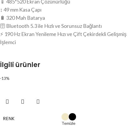
📱 485*520 Ekran Çözünürlüğü
↕️ 49 mm Kasa Çapı
🔋 320 Mah Batarya
🛜 Bluetooth 5.3 ile Hızlı ve Sorunsuz Bağlantı
⚡ 190 Hz Ekran Yenileme Hızı ve Çift Çekirdekli Gelişmiş
İşlemci
İlgili ürünler
-13%
RENK
Temizle