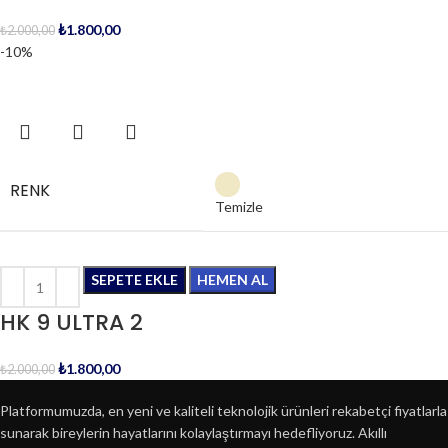
₺
1.800,00
₺
2.000,00
-10%
RENK
Temizle
SEPETE EKLE
HEMEN AL
HK 9 ULTRA 2
₺
1.800,00
₺
2.000,00
Platformumuzda, en yeni ve kaliteli teknolojik ürünleri rekabetçi fiyatlarla
sunarak bireylerin hayatlarını kolaylaştırmayı hedefliyoruz. Akıllı