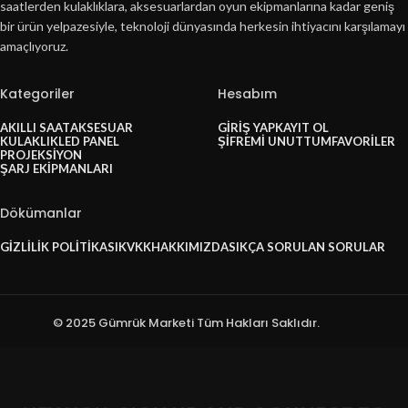
saatlerden kulaklıklara, aksesuarlardan oyun ekipmanlarına kadar geniş
bir ürün yelpazesiyle, teknoloji dünyasında herkesin ihtiyacını karşılamayı
amaçlıyoruz.
Kategoriler
Hesabım
AKILLI SAAT
AKSESUAR
GIRIŞ YAP
KAYIT OL
KULAKLIK
LED PANEL
ŞIFREMI UNUTTUM
FAVORILER
PROJEKSIYON
ŞARJ EKIPMANLARI
Dökümanlar
GIZLILIK POLITIKASI
KVKK
HAKKIMIZDA
SIKÇA SORULAN SORULAR
© 2025 Gümrük Marketi Tüm Hakları Saklıdır.