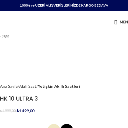
1000 ₺ ve ÜZERİ ALIŞVERİŞLERİNİZDE KARGO BEDAVA
ME
-25%
Ana Sayfa
Akıllı Saat
Yetişkin Akıllı Saatleri
HK 10 ULTRA 3
₺
1.499,00
₺
1.999,00