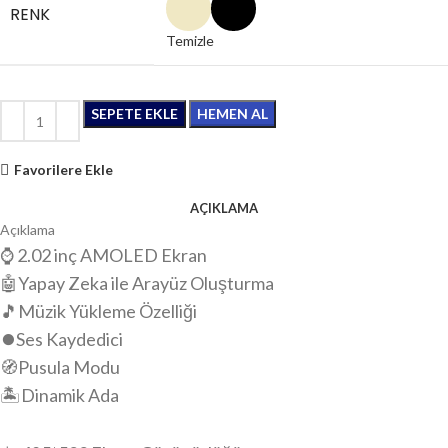
RENK
Temizle
SEPETE EKLE
HEMEN AL
Favorilere Ekle
AÇIKLAMA
Açıklama
⌚️ 2.02 inç AMOLED Ekran
🤖Yapay Zeka ile Arayüz Oluşturma
🎵Müzik Yükleme Özelliği
⏺️Ses Kaydedici
🧭Pusula Modu
🏝️Dinamik Ada