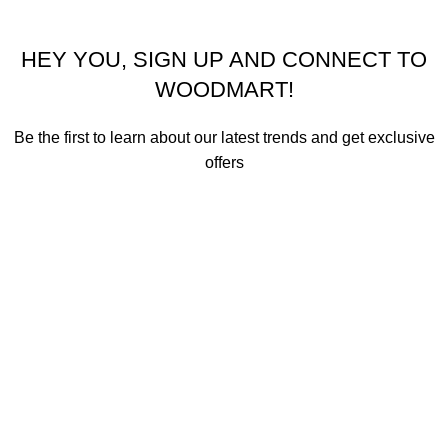
HEY YOU, SIGN UP AND CONNECT TO
WOODMART!
Be the first to learn about our latest trends and get exclusive
offers
Will be used in accordance with our
Privacy Policy
Mağaza
Favoriler
0
Sepet
Birkaç kelime ile aradığınız ürünü yazın.
Hesabım