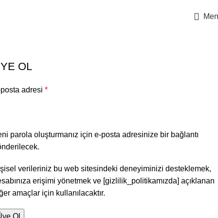
1000 ₺ ve ÜZERİ ALIŞVERİŞLERİNİZDE KARGO BEDAVA
Men
Hesabım
Anasayfa
Hesabım
YE OL
-posta adresi
*
ni parola oluşturmanız için e-posta adresinize bir bağlantı
nderilecek.
şisel verileriniz bu web sitesindeki deneyiminizi desteklemek,
sabınıza erişimi yönetmek ve [gizlilik_politikamızda] açıklanan
ğer amaçlar için kullanılacaktır.
Üye Ol