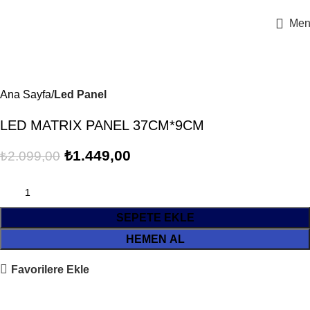
1000 ₺ ve ÜZERİ ALIŞVERİŞLERİNİZDE KARGO BEDAVA
Men
-31%
Ana Sayfa
Led Panel
LED MATRIX PANEL 37CM*9CM
₺
1.449,00
₺
2.099,00
SEPETE EKLE
HEMEN AL
Favorilere Ekle