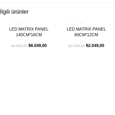
İlgili ürünler
-11%
-21%
LED MATRIX PANEL
LED MATRIX PANEL
140CM*16CM
60CM*12CM
₺
6.049,00
₺
2.049,00
₺
6.800,00
₺
2.599,00
Platformumuzda, en yeni ve kaliteli teknolojik ürünleri rekabetçi
fiyatlarla sunarak bireylerin hayatlarını kolaylaştırmayı