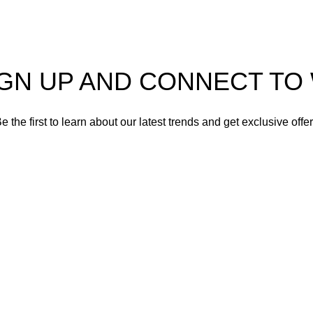
© 2025 Gümrük Marketi Tüm Hakları Saklıdır.
IGN UP AND CONNECT T
e the first to learn about our latest trends and get exclusive offe
Will be used in accordance with our
Privacy Policy