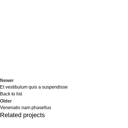
Newer
Et vestibulum quis a suspendisse
Back to list
Older
Venenatis nam phasellus
Related projects