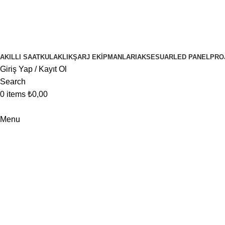
1000 ₺ ve ÜZERİ ALIŞVERİŞLERİNİZDE KARGO BEDAVA
AKILLI SAAT
KULAKLIK
ŞARJ EKIPMANLARI
AKSESUAR
LED PANEL
PRO
Giriş Yap / Kayıt Ol
Search
0
items
₺
0,00
Menu
Portfolio
Anasayfa
Portfolio
Imperdiet mauris a nontin