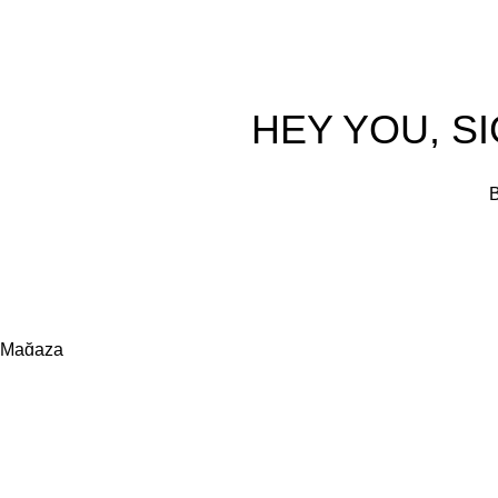
HEY YOU, S
B
Mağaza
Favoriler
0
items
Sepet
Hesabım
Search
Birkaç kelime ile aradığınız ürünü yazın.