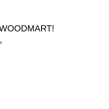
O WOODMART!
rs