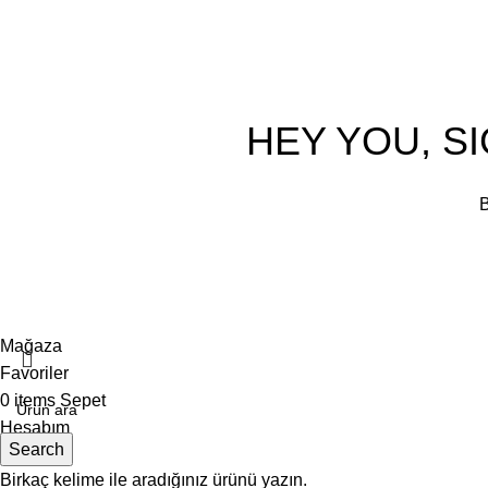
HEY YOU, S
B
Mağaza
Favoriler
0
items
Sepet
Hesabım
Search
Birkaç kelime ile aradığınız ürünü yazın.