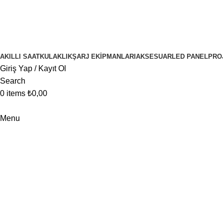
1000 ₺ ve ÜZERİ ALIŞVERİŞLERİNİZDE KARGO BEDAVA
AKILLI SAAT
KULAKLIK
ŞARJ EKIPMANLARI
AKSESUAR
LED PANEL
PRO
Giriş Yap / Kayıt Ol
Search
0
items
₺
0,00
Menu
Portfolio
Anasayfa
Portfolio
A lacus bibendum pulvinar