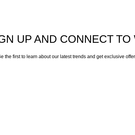
© 2025 Gümrük Marketi Tüm Hakları Saklıdır.
IGN UP AND CONNECT T
e the first to learn about our latest trends and get exclusive offe
Will be used in accordance with our
Privacy Policy