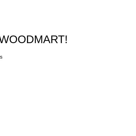
O WOODMART!
rs